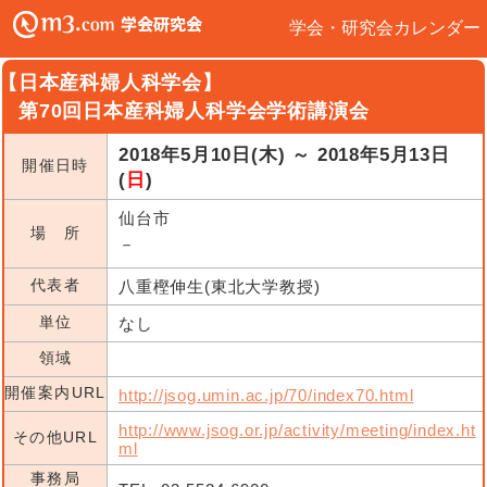
学会・研究会カレンダー
【日本産科婦人科学会】
第70回日本産科婦人科学会学術講演会
2018年5月10日(木) ～ 2018年5月13日
開催日時
(
日
)
仙台市
場 所
－
代表者
八重樫伸生(東北大学教授)
単位
なし
領域
開催案内URL
http://jsog.umin.ac.jp/70/index70.html
http://www.jsog.or.jp/activity/meeting/index.ht
その他URL
ml
事務局