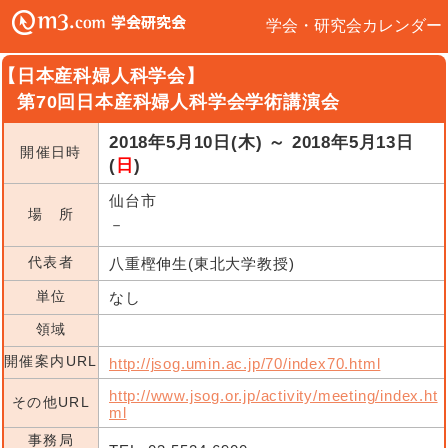
学会・研究会カレンダー
【日本産科婦人科学会】
第70回日本産科婦人科学会学術講演会
2018年5月10日(木) ～ 2018年5月13日
開催日時
(
日
)
仙台市
場 所
－
代表者
八重樫伸生(東北大学教授)
単位
なし
領域
開催案内URL
http://jsog.umin.ac.jp/70/index70.html
http://www.jsog.or.jp/activity/meeting/index.ht
その他URL
ml
事務局