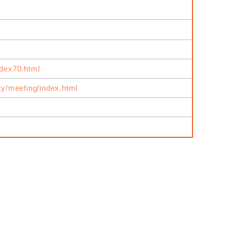
ndex70.html
ity/meeting/index.html