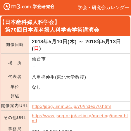
学会・研究会カレンダー
【日本産科婦人科学会】
第70回日本産科婦人科学会学術講演会
2018年5月10日(木) ～ 2018年5月13日
開催日時
(
日
)
仙台市
場 所
－
代表者
八重樫伸生(東北大学教授)
単位
なし
領域
開催案内URL
http://jsog.umin.ac.jp/70/index70.html
http://www.jsog.or.jp/activity/meeting/index.ht
その他URL
ml
事務局