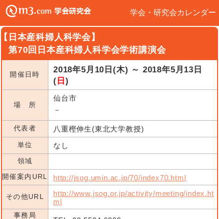
学会・研究会カレンダー
【日本産科婦人科学会】
第70回日本産科婦人科学会学術講演会
2018年5月10日(木) ～ 2018年5月13日
開催日時
(
日
)
仙台市
場 所
－
代表者
八重樫伸生(東北大学教授)
単位
なし
領域
開催案内URL
http://jsog.umin.ac.jp/70/index70.html
http://www.jsog.or.jp/activity/meeting/index.ht
その他URL
ml
事務局