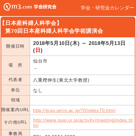
学会・研究会カレンダー
【日本産科婦人科学会】
第70回日本産科婦人科学会学術講演会
2018年5月10日(木) ～ 2018年5月13日
開催日時
(
日
)
仙台市
場 所
－
代表者
八重樫伸生(東北大学教授)
単位
なし
領域
開催案内URL
http://jsog.umin.ac.jp/70/index70.html
http://www.jsog.or.jp/activity/meeting/index.ht
その他URL
ml
事務局