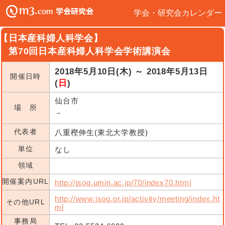
学会・研究会カレンダー
【日本産科婦人科学会】
第70回日本産科婦人科学会学術講演会
2018年5月10日(木) ～ 2018年5月13日
開催日時
(
日
)
仙台市
場 所
－
代表者
八重樫伸生(東北大学教授)
単位
なし
領域
開催案内URL
http://jsog.umin.ac.jp/70/index70.html
http://www.jsog.or.jp/activity/meeting/index.ht
その他URL
ml
事務局