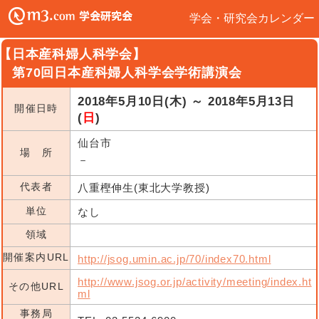
学会・研究会カレンダー
【日本産科婦人科学会】
第70回日本産科婦人科学会学術講演会
2018年5月10日(木) ～ 2018年5月13日
開催日時
(
日
)
仙台市
場 所
－
代表者
八重樫伸生(東北大学教授)
単位
なし
領域
開催案内URL
http://jsog.umin.ac.jp/70/index70.html
http://www.jsog.or.jp/activity/meeting/index.ht
その他URL
ml
事務局