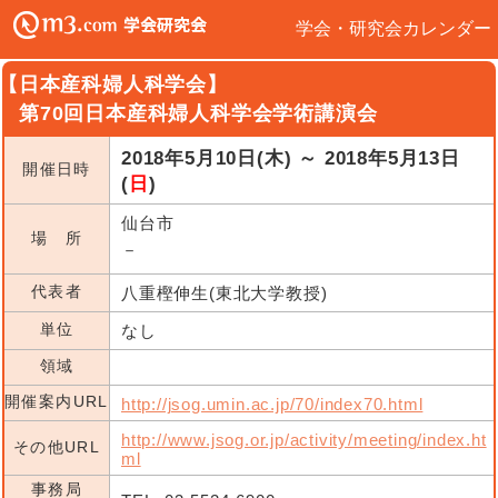
学会・研究会カレンダー
【日本産科婦人科学会】
第70回日本産科婦人科学会学術講演会
2018年5月10日(木) ～ 2018年5月13日
開催日時
(
日
)
仙台市
場 所
－
代表者
八重樫伸生(東北大学教授)
単位
なし
領域
開催案内URL
http://jsog.umin.ac.jp/70/index70.html
http://www.jsog.or.jp/activity/meeting/index.ht
その他URL
ml
事務局