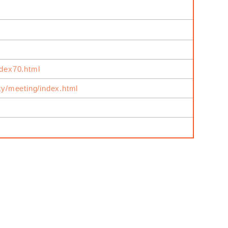
ndex70.html
ity/meeting/index.html