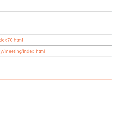
ndex70.html
ity/meeting/index.html