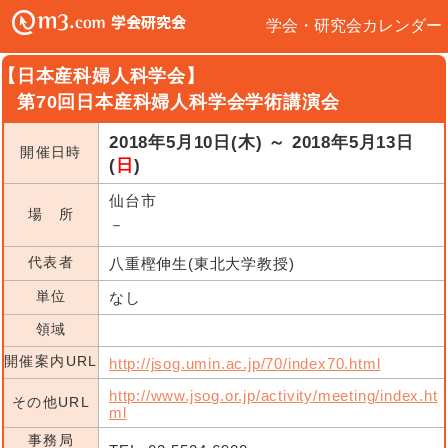
学会・研究会カレンダー
【日本産科婦人科学会】
第70回日本産科婦人科学会学術講演会
2018年5月10日(木) ～ 2018年5月13日
開催日時
(
日
)
仙台市
場 所
－
代表者
八重樫伸生(東北大学教授)
単位
なし
領域
開催案内URL
http://jsog.umin.ac.jp/70/index70.html
http://www.jsog.or.jp/activity/meeting/index.ht
その他URL
ml
事務局