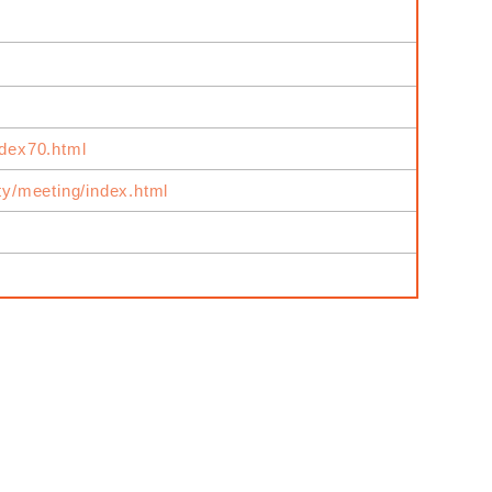
ndex70.html
ity/meeting/index.html