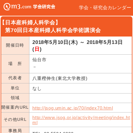
学会・研究会カレンダー
【日本産科婦人科学会】
第70回日本産科婦人科学会学術講演会
2018年5月10日(木) ～ 2018年5月13日
開催日時
(
日
)
仙台市
場 所
－
代表者
八重樫伸生(東北大学教授)
単位
なし
領域
開催案内URL
http://jsog.umin.ac.jp/70/index70.html
http://www.jsog.or.jp/activity/meeting/index.ht
その他URL
ml
事務局