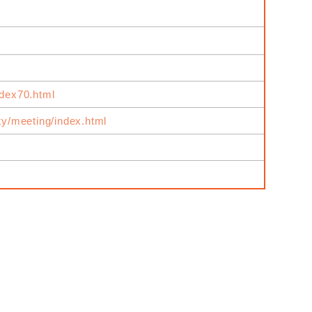
ndex70.html
ity/meeting/index.html