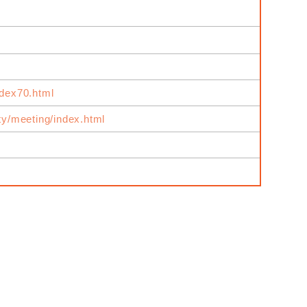
ndex70.html
ity/meeting/index.html