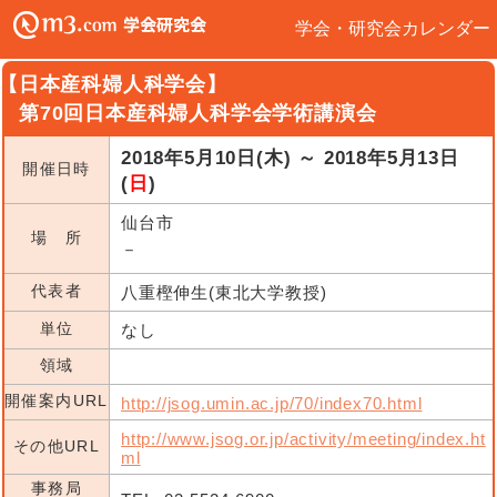
学会・研究会カレンダー
【日本産科婦人科学会】
第70回日本産科婦人科学会学術講演会
2018年5月10日(木) ～ 2018年5月13日
開催日時
(
日
)
仙台市
場 所
－
代表者
八重樫伸生(東北大学教授)
単位
なし
領域
開催案内URL
http://jsog.umin.ac.jp/70/index70.html
http://www.jsog.or.jp/activity/meeting/index.ht
その他URL
ml
事務局