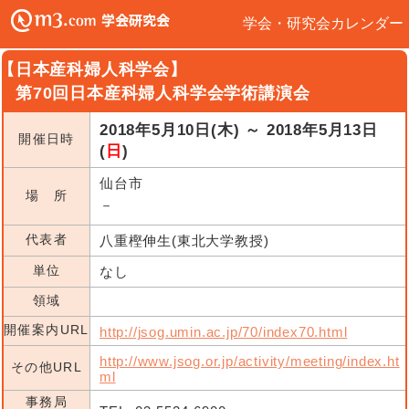
学会・研究会カレンダー
【日本産科婦人科学会】
第70回日本産科婦人科学会学術講演会
2018年5月10日(木) ～ 2018年5月13日
開催日時
(
日
)
仙台市
場 所
－
代表者
八重樫伸生(東北大学教授)
単位
なし
領域
開催案内URL
http://jsog.umin.ac.jp/70/index70.html
http://www.jsog.or.jp/activity/meeting/index.ht
その他URL
ml
事務局