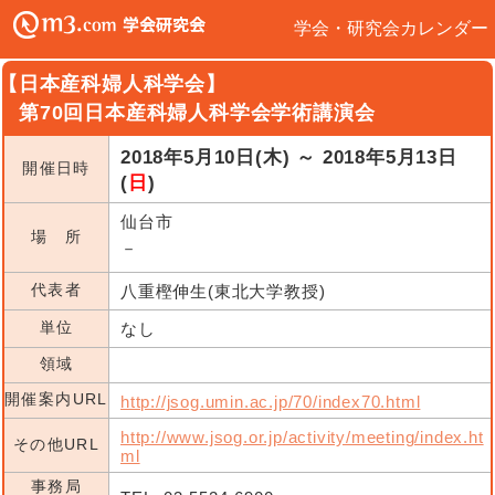
学会・研究会カレンダー
【日本産科婦人科学会】
第70回日本産科婦人科学会学術講演会
2018年5月10日(木) ～ 2018年5月13日
開催日時
(
日
)
仙台市
場 所
－
代表者
八重樫伸生(東北大学教授)
単位
なし
領域
開催案内URL
http://jsog.umin.ac.jp/70/index70.html
http://www.jsog.or.jp/activity/meeting/index.ht
その他URL
ml
事務局