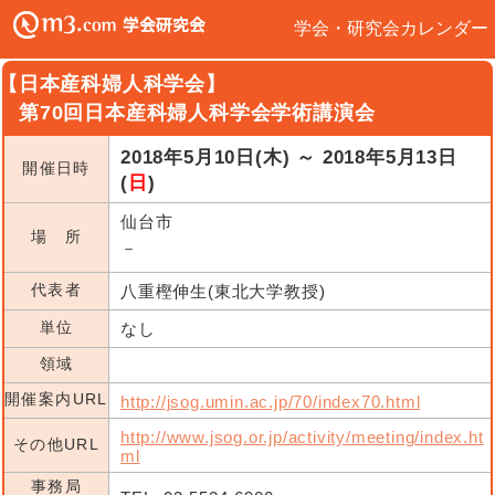
学会・研究会カレンダー
【日本産科婦人科学会】
第70回日本産科婦人科学会学術講演会
2018年5月10日(木) ～ 2018年5月13日
開催日時
(
日
)
仙台市
場 所
－
代表者
八重樫伸生(東北大学教授)
単位
なし
領域
開催案内URL
http://jsog.umin.ac.jp/70/index70.html
http://www.jsog.or.jp/activity/meeting/index.ht
その他URL
ml
事務局