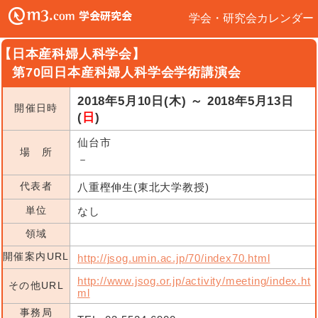
学会・研究会カレンダー
【日本産科婦人科学会】
第70回日本産科婦人科学会学術講演会
2018年5月10日(木) ～ 2018年5月13日
開催日時
(
日
)
仙台市
場 所
－
代表者
八重樫伸生(東北大学教授)
単位
なし
領域
開催案内URL
http://jsog.umin.ac.jp/70/index70.html
http://www.jsog.or.jp/activity/meeting/index.ht
その他URL
ml
事務局