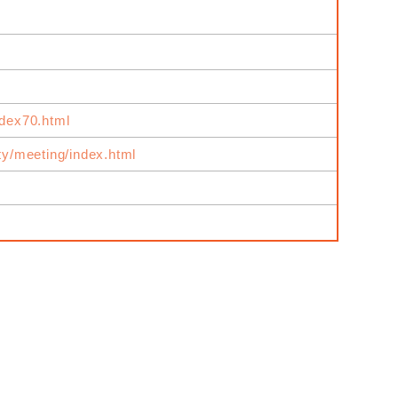
ndex70.html
ity/meeting/index.html