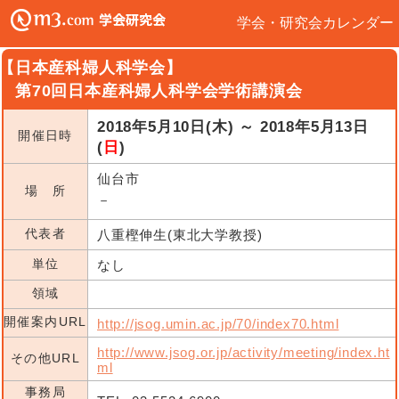
学会・研究会カレンダー
【日本産科婦人科学会】
第70回日本産科婦人科学会学術講演会
2018年5月10日(木) ～ 2018年5月13日
開催日時
(
日
)
仙台市
場 所
－
代表者
八重樫伸生(東北大学教授)
単位
なし
領域
開催案内URL
http://jsog.umin.ac.jp/70/index70.html
http://www.jsog.or.jp/activity/meeting/index.ht
その他URL
ml
事務局