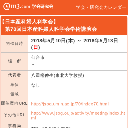
学会・研究会カレンダー
【日本産科婦人科学会】
第70回日本産科婦人科学会学術講演会
2018年5月10日(木) ～ 2018年5月13日
開催日時
(
日
)
仙台市
場 所
－
代表者
八重樫伸生(東北大学教授)
単位
なし
領域
開催案内URL
http://jsog.umin.ac.jp/70/index70.html
http://www.jsog.or.jp/activity/meeting/index.ht
その他URL
ml
事務局