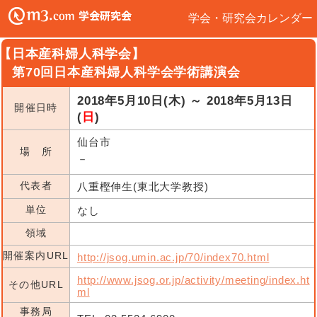
学会・研究会カレンダー
【日本産科婦人科学会】
第70回日本産科婦人科学会学術講演会
2018年5月10日(木) ～ 2018年5月13日
開催日時
(
日
)
仙台市
場 所
－
代表者
八重樫伸生(東北大学教授)
単位
なし
領域
開催案内URL
http://jsog.umin.ac.jp/70/index70.html
http://www.jsog.or.jp/activity/meeting/index.ht
その他URL
ml
事務局