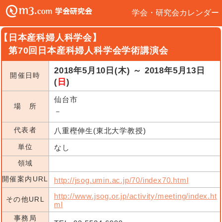
学会・研究会カレンダー
【日本産科婦人科学会】
第70回日本産科婦人科学会学術講演会
2018年5月10日(木) ～ 2018年5月13日
開催日時
(
日
)
仙台市
場 所
－
代表者
八重樫伸生(東北大学教授)
単位
なし
領域
開催案内URL
http://jsog.umin.ac.jp/70/index70.html
http://www.jsog.or.jp/activity/meeting/index.ht
その他URL
ml
事務局