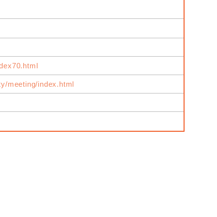
ndex70.html
ity/meeting/index.html