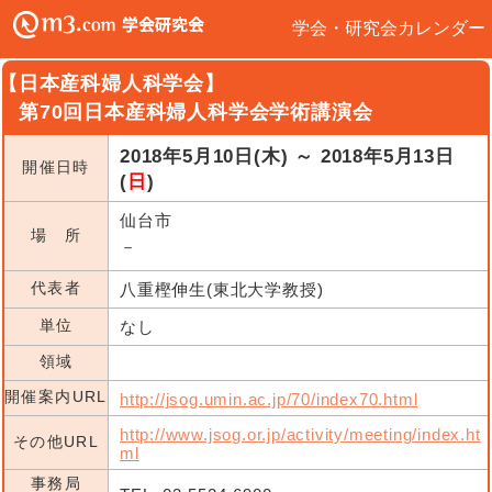
学会・研究会カレンダー
【日本産科婦人科学会】
第70回日本産科婦人科学会学術講演会
2018年5月10日(木) ～ 2018年5月13日
開催日時
(
日
)
仙台市
場 所
－
代表者
八重樫伸生(東北大学教授)
単位
なし
領域
開催案内URL
http://jsog.umin.ac.jp/70/index70.html
http://www.jsog.or.jp/activity/meeting/index.ht
その他URL
ml
事務局