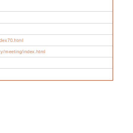
ndex70.html
ity/meeting/index.html