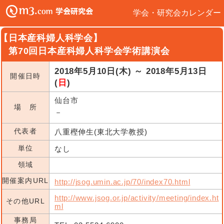
学会・研究会カレンダー
【日本産科婦人科学会】
第70回日本産科婦人科学会学術講演会
2018年5月10日(木) ～ 2018年5月13日
開催日時
(
日
)
仙台市
場 所
－
代表者
八重樫伸生(東北大学教授)
単位
なし
領域
開催案内URL
http://jsog.umin.ac.jp/70/index70.html
http://www.jsog.or.jp/activity/meeting/index.ht
その他URL
ml
事務局