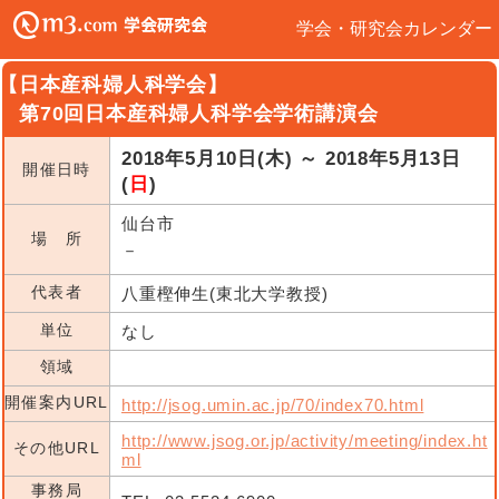
学会・研究会カレンダー
【日本産科婦人科学会】
第70回日本産科婦人科学会学術講演会
2018年5月10日(木) ～ 2018年5月13日
開催日時
(
日
)
仙台市
場 所
－
代表者
八重樫伸生(東北大学教授)
単位
なし
領域
開催案内URL
http://jsog.umin.ac.jp/70/index70.html
http://www.jsog.or.jp/activity/meeting/index.ht
その他URL
ml
事務局