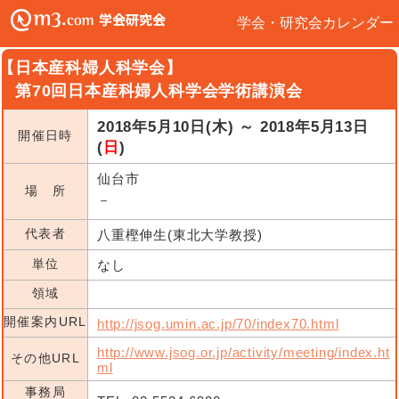
学会・研究会カレンダー
【日本産科婦人科学会】
第70回日本産科婦人科学会学術講演会
2018年5月10日(木) ～ 2018年5月13日
開催日時
(
日
)
仙台市
場 所
－
代表者
八重樫伸生(東北大学教授)
単位
なし
領域
開催案内URL
http://jsog.umin.ac.jp/70/index70.html
http://www.jsog.or.jp/activity/meeting/index.ht
その他URL
ml
事務局