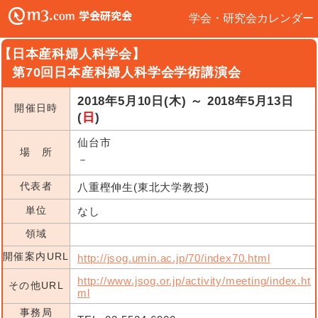
学会・研究会カレンダー
【日本産科婦人科学会】
第70回日本産科婦人科学会学術講演会
2018年5月10日(木) ～ 2018年5月13日
開催日時
(
日
)
仙台市
場 所
－
代表者
八重樫伸生(東北大学教授)
単位
なし
領域
開催案内URL
http://jsog.umin.ac.jp/70/index70.html
http://www.jsog.or.jp/activity/meeting/index.ht
その他URL
ml
事務局