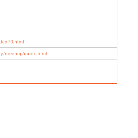
ndex70.html
ity/meeting/index.html