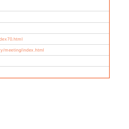
ndex70.html
ity/meeting/index.html