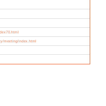
ndex70.html
ity/meeting/index.html