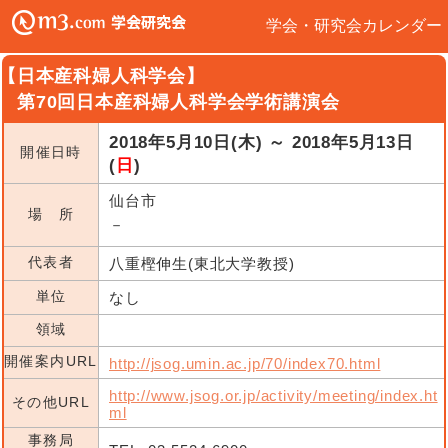
学会・研究会カレンダー
【日本産科婦人科学会】
第70回日本産科婦人科学会学術講演会
2018年5月10日(木) ～ 2018年5月13日
開催日時
(
日
)
仙台市
場 所
－
代表者
八重樫伸生(東北大学教授)
単位
なし
領域
開催案内URL
http://jsog.umin.ac.jp/70/index70.html
http://www.jsog.or.jp/activity/meeting/index.ht
その他URL
ml
事務局