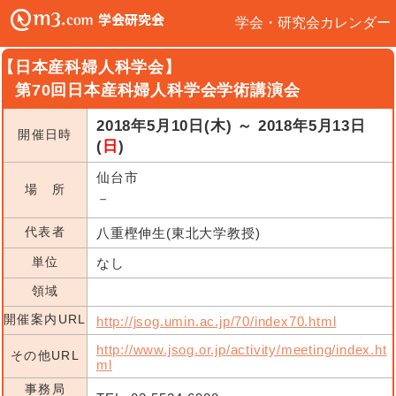
学会・研究会カレンダー
【日本産科婦人科学会】
第70回日本産科婦人科学会学術講演会
2018年5月10日(木) ～ 2018年5月13日
開催日時
(
日
)
仙台市
場 所
－
代表者
八重樫伸生(東北大学教授)
単位
なし
領域
開催案内URL
http://jsog.umin.ac.jp/70/index70.html
http://www.jsog.or.jp/activity/meeting/index.ht
その他URL
ml
事務局