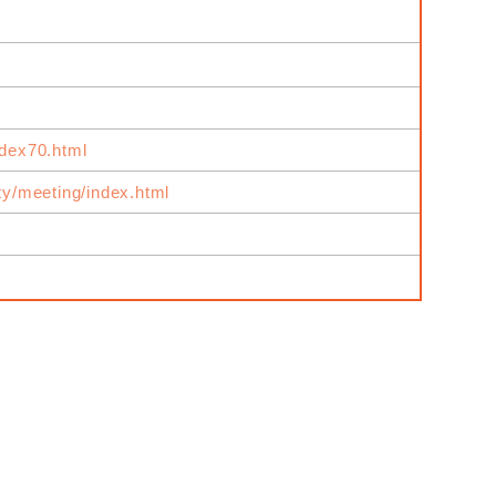
ndex70.html
ity/meeting/index.html