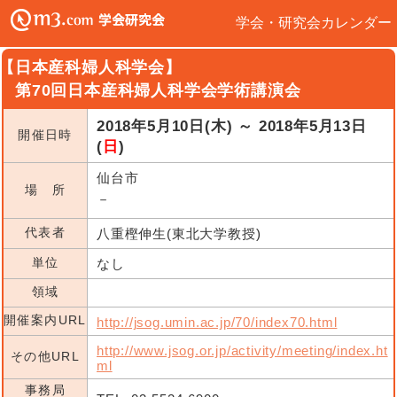
学会・研究会カレンダー
【日本産科婦人科学会】
第70回日本産科婦人科学会学術講演会
2018年5月10日(木) ～ 2018年5月13日
開催日時
(
日
)
仙台市
場 所
－
代表者
八重樫伸生(東北大学教授)
単位
なし
領域
開催案内URL
http://jsog.umin.ac.jp/70/index70.html
http://www.jsog.or.jp/activity/meeting/index.ht
その他URL
ml
事務局