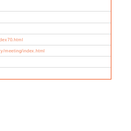
ndex70.html
ity/meeting/index.html