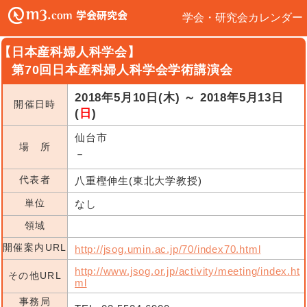
学会・研究会カレンダー
【日本産科婦人科学会】
第70回日本産科婦人科学会学術講演会
2018年5月10日(木) ～ 2018年5月13日
開催日時
(
日
)
仙台市
場 所
－
代表者
八重樫伸生(東北大学教授)
単位
なし
領域
開催案内URL
http://jsog.umin.ac.jp/70/index70.html
http://www.jsog.or.jp/activity/meeting/index.ht
その他URL
ml
事務局