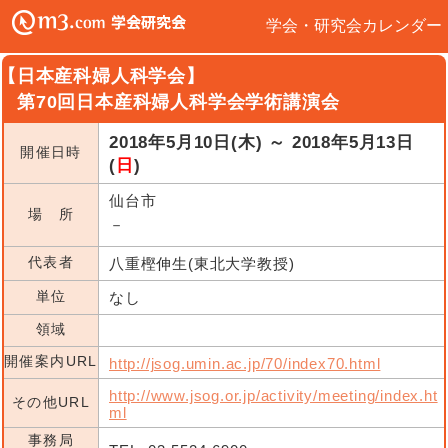
学会・研究会カレンダー
【日本産科婦人科学会】
第70回日本産科婦人科学会学術講演会
2018年5月10日(木) ～ 2018年5月13日
開催日時
(
日
)
仙台市
場 所
－
代表者
八重樫伸生(東北大学教授)
単位
なし
領域
開催案内URL
http://jsog.umin.ac.jp/70/index70.html
http://www.jsog.or.jp/activity/meeting/index.ht
その他URL
ml
事務局