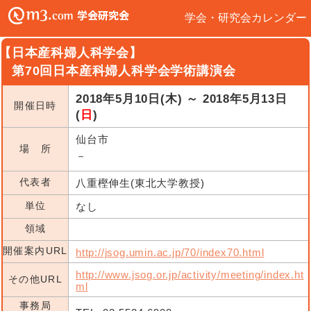
学会・研究会カレンダー
【日本産科婦人科学会】
第70回日本産科婦人科学会学術講演会
2018年5月10日(木) ～ 2018年5月13日
開催日時
(
日
)
仙台市
場 所
－
代表者
八重樫伸生(東北大学教授)
単位
なし
領域
開催案内URL
http://jsog.umin.ac.jp/70/index70.html
http://www.jsog.or.jp/activity/meeting/index.ht
その他URL
ml
事務局