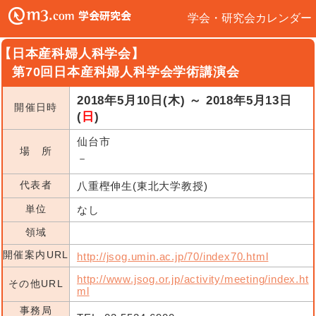
学会・研究会カレンダー
【日本産科婦人科学会】
第70回日本産科婦人科学会学術講演会
2018年5月10日(木) ～ 2018年5月13日
開催日時
(
日
)
仙台市
場 所
－
代表者
八重樫伸生(東北大学教授)
単位
なし
領域
開催案内URL
http://jsog.umin.ac.jp/70/index70.html
http://www.jsog.or.jp/activity/meeting/index.ht
その他URL
ml
事務局