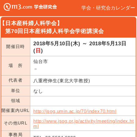
学会・研究会カレンダー
【日本産科婦人科学会】
第70回日本産科婦人科学会学術講演会
2018年5月10日(木) ～ 2018年5月13日
開催日時
(
日
)
仙台市
場 所
－
代表者
八重樫伸生(東北大学教授)
単位
なし
領域
開催案内URL
http://jsog.umin.ac.jp/70/index70.html
http://www.jsog.or.jp/activity/meeting/index.ht
その他URL
ml
事務局