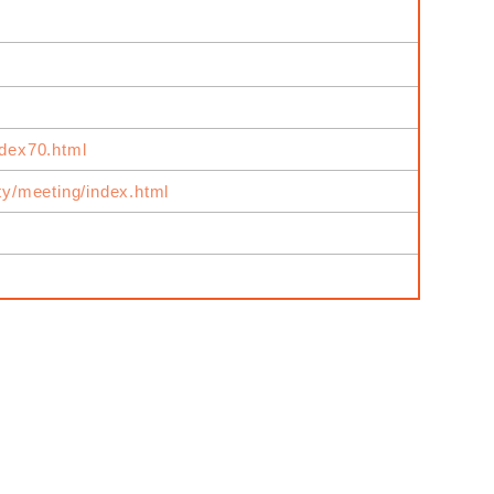
ndex70.html
ity/meeting/index.html