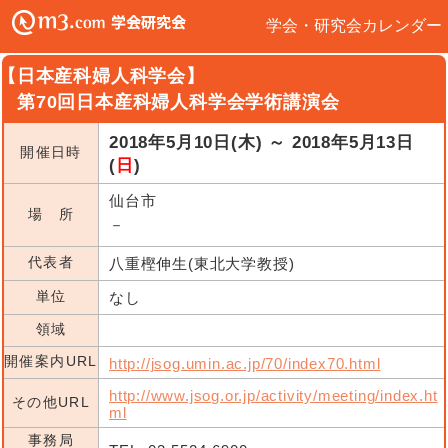
学会・研究会カレンダー
【日本産科婦人科学会】
第70回日本産科婦人科学会学術講演会
2018年5月10日(木) ～ 2018年5月13日
開催日時
(
日
)
仙台市
場 所
－
代表者
八重樫伸生(東北大学教授)
単位
なし
領域
開催案内URL
http://jsog.umin.ac.jp/70/index70.html
http://www.jsog.or.jp/activity/meeting/index.ht
その他URL
ml
事務局