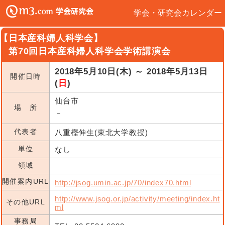
学会・研究会カレンダー
【日本産科婦人科学会】
第70回日本産科婦人科学会学術講演会
2018年5月10日(木) ～ 2018年5月13日
開催日時
(
日
)
仙台市
場 所
－
代表者
八重樫伸生(東北大学教授)
単位
なし
領域
開催案内URL
http://jsog.umin.ac.jp/70/index70.html
http://www.jsog.or.jp/activity/meeting/index.ht
その他URL
ml
事務局