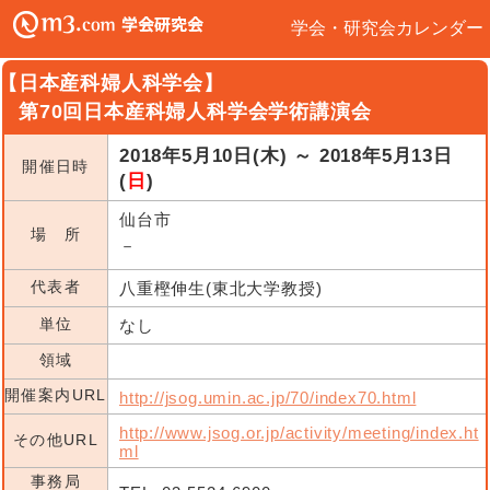
学会・研究会カレンダー
【日本産科婦人科学会】
第70回日本産科婦人科学会学術講演会
2018年5月10日(木) ～ 2018年5月13日
開催日時
(
日
)
仙台市
場 所
－
代表者
八重樫伸生(東北大学教授)
単位
なし
領域
開催案内URL
http://jsog.umin.ac.jp/70/index70.html
http://www.jsog.or.jp/activity/meeting/index.ht
その他URL
ml
事務局